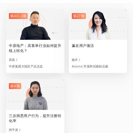
第40-2期
第27期
中原地产：高客单行业如何提升
赢在用户激活
线上转化？
高嵩 /
曲卉 /
中原集团大陆区产品总监
Acorns 市场和试验副总裁
第4期
三步洞悉用户行为，提升注册转
化率
郑平原 /