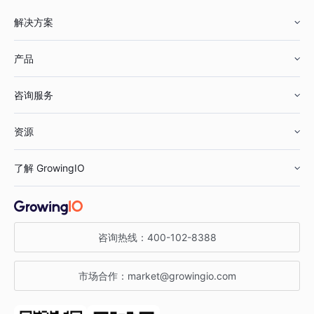
解决方案
产品
零售行业
咨询服务
美妆行业
增长分析
资源
鞋服行业
客户数据平台
咨询服务
了解 GrowingIO
汽车行业
智能运营
增长干货
金融行业
获客分析
增长公开课
关于 GrowingIO
咨询热线：
400-102-8388
私有化部署
A/B 实验
增长博客
增长大会
市场合作：
market@growingio.com
渠道质量分析
产品使用文档
StartDT DAY