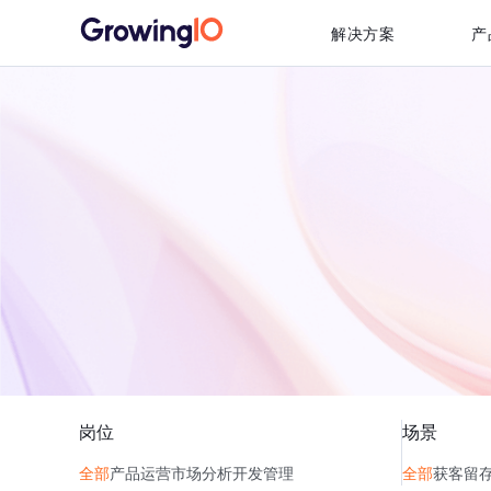
解决方案
产
岗位
场景
全部
产品
运营
市场
分析
开发
管理
全部
获客
留