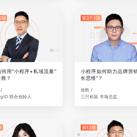
2期
第37-1期
何用“小程序+私域流量”
小程序如何助力品牌营销
自救？
长思维”？
/
徐凯 /
ingIO 联合创始人
三只松鼠 市场总监
期
第13期