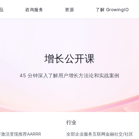
品
咨询服务
资源
了解 GrowingIO
增长公开课
45 分钟深入了解用户增长方法论和实战案例
行业
存
激活
变现
推荐
AARRR
全部
企业服务
互联网金融
社交/社区