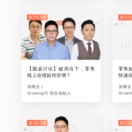
第37-3期
第37-
【圆桌讨论】破局当下，零售
零售如
线上业绩如何倍增？
快速
吴继业 /
吴继业 
GrowingIO 联合创始人
Grow
第36-1期
第30