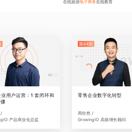
在线旅游
电子商务
在线教育
期
第44期
业用户运营：1 套闭环和
零售企业数字化转型
步骤
/
周欣然 /
ingIO 产品商业化总监
GrowingIO 高级增长顾问