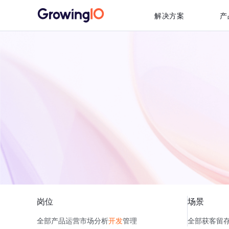
解决方案
产
岗位
场景
全部
产品
运营
市场
分析
开发
管理
全部
获客
留