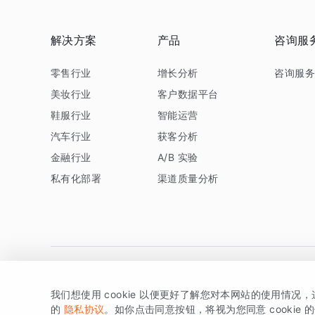
解决方案
产品
咨询服
零售行业
增长分析
咨询服
美妆行业
客户数据平台
鞋服行业
智能运营
汽车行业
获客分析
金融行业
A/B 实验
私有化部署
渠道质量分析
我们想使用 cookie 以便更好了解您对本网站的使用情况
版权所有 © 北京易数科技有限公司
SDK相关说明
京ICP备1
的
隐私协议
。如你点击同意按钮，将视为您同意 cookie 