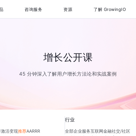
品
咨询服务
资源
了解 GrowingIO
增长公开课
45 分钟深入了解用户增长方法论和实战案例
行业
存
激活
变现
推荐
AARRR
全部
企业服务
互联网金融
社交/社区