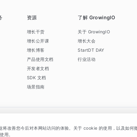
务
资源
了解 GrowingIO
务
增长干货
关于 GrowingIO
增长公开课
增长大会
增长博客
StartDT DAY
产品使用文档
行业活动
开发者文档
SDK 文档
场景指南
GrowingIO 是专注于数据智能分析与增长的品牌，核心平台为 GrowingIO 分析云
，这将改善您今后对本网站访问的体验。关于 cookie 的使用，以及如
5038330号
京公网安备 11010502037228号
的使用。