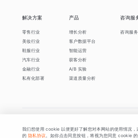
解决方案
产品
咨询服
零售行业
增长分析
咨询服
美妆行业
客户数据平台
鞋服行业
智能运营
汽车行业
获客分析
金融行业
A/B 实验
私有化部署
渠道质量分析
我们想使用 cookie 以便更好了解您对本网站的使用情况
版权所有 © 北京易数科技有限公司
SDK相关说明
京ICP备1
的
隐私协议
。如你点击同意按钮，将视为您同意 cookie 