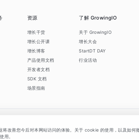
务
资源
了解 GrowingIO
务
增长干货
关于 GrowingIO
增长公开课
增长大会
增长博客
StartDT DAY
产品使用文档
行业活动
开发者文档
SDK 文档
场景指南
GrowingIO 是专注于数据智能分析与增长的品牌，核心平台为 GrowingIO 分析云
，这将改善您今后对本网站访问的体验。关于 cookie 的使用，以及如
5038330号
京公网安备 11010502037228号
的使用。