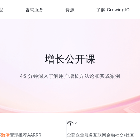
品
咨询服务
资源
了解 GrowingIO
增长公开课
45 分钟深入了解用户增长方法论和实战案例
行业
存
激活
变现
推荐
AARRR
全部
企业服务
互联网金融
社交/社区