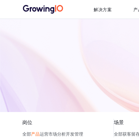
解决方案
产
岗位
场景
全部
产品
运营
市场
分析
开发
管理
全部
获客
留