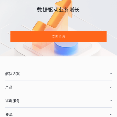
数据驱动业务增长
立即咨询
解决方案
产品
零售行业
咨询服务
美妆行业
增长分析
资源