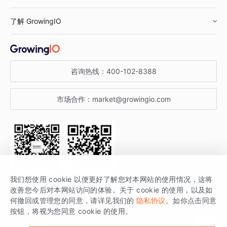
鞋服行业
客户数据平台
咨询服务
了解 GrowingIO
汽车行业
智能运营
增长干货
金融行业
获客分析
增长公开课
关于 GrowingIO
咨询热线：
400-102-8388
私有化部署
A/B 实验
增长博客
增长大会
市场合作：
market@growingio.com
渠道质量分析
产品使用文档
StartDT DAY
开发者文档
行业活动
SDK 文档
关注公众号
获取更多干货
我们想使用 cookie 以便更好了解您对本网站的使用情况，这将
场景指南
改善您今后对本网站访问的体验。关于 cookie 的使用，以及如
GrowingIO 是专注于数据智能分析与增长的品牌，核心平台为 GrowingIO
何撤回或管理您的同意，请详见我们的
隐私协议
。如你点击同意
按钮，将视为您同意 cookie 的使用。
分析云。