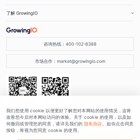
鞋服行业
客户数据平台
咨询服务
了解 GrowingIO
汽车行业
智能运营
增长干货
金融行业
获客分析
增长公开课
关于 GrowingIO
咨询热线：
400-102-8388
私有化部署
A/B 实验
增长博客
增长大会
市场合作：
market@growingio.com
渠道质量分析
产品使用文档
StartDT DAY
开发者文档
行业活动
SDK 文档
关注公众号
获取更多干货
我们想使用 cookie 以便更好了解您对本网站的使用情况，这将
场景指南
改善您今后对本网站访问的体验。关于 cookie 的使用，以及如
GrowingIO 是专注于数据智能分析与增长的品牌，核心平台为 GrowingIO
何撤回或管理您的同意，请详见我们的
隐私协议
。如你点击同意
按钮，将视为您同意 cookie 的使用。
分析云。