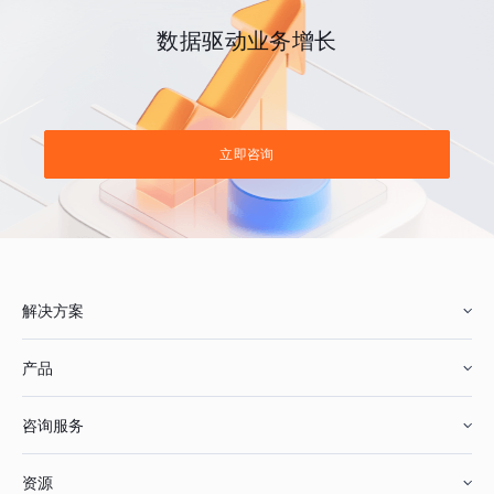
数据驱动业务增长
立即咨询
解决方案
产品
零售行业
咨询服务
美妆行业
增长分析
资源