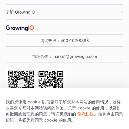
鞋服行业
客户数据平台
咨询服务
了解 GrowingIO
汽车行业
智能运营
增长干货
金融行业
获客分析
增长公开课
关于 GrowingIO
咨询热线：
400-102-8388
私有化部署
A/B 实验
增长博客
增长大会
市场合作：
market@growingio.com
渠道质量分析
产品使用文档
StartDT DAY
开发者文档
行业活动
SDK 文档
关注公众号
获取更多干货
我们想使用 cookie 以便更好了解您对本网站的使用情况，这将
场景指南
改善您今后对本网站访问的体验。关于 cookie 的使用，以及如
GrowingIO 是专注于数据智能分析与增长的品牌，核心平台为 GrowingIO
何撤回或管理您的同意，请详见我们的
隐私协议
。如你点击同意
按钮，将视为您同意 cookie 的使用。
分析云。