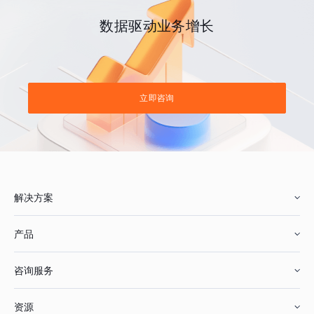
数据驱动业务增长
立即咨询
解决方案
产品
零售行业
咨询服务
美妆行业
增长分析
资源