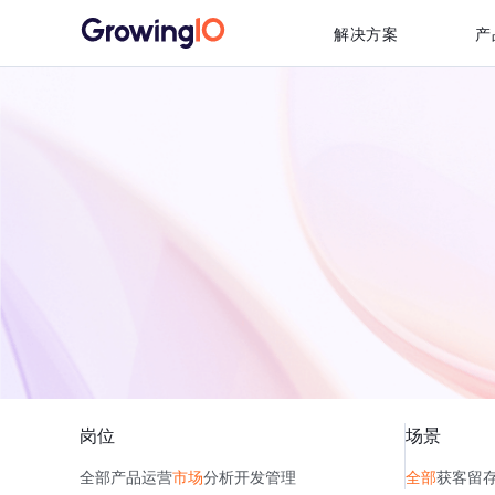
解决方案
产
岗位
场景
全部
产品
运营
市场
分析
开发
管理
全部
获客
留