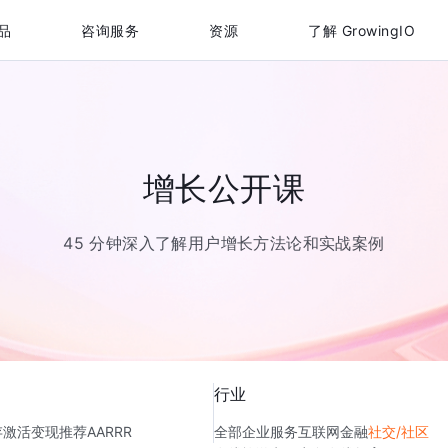
品
咨询服务
资源
了解 GrowingIO
增长公开课
45 分钟深入了解用户增长方法论和实战案例
行业
存
激活
变现
推荐
AARRR
全部
企业服务
互联网金融
社交/社区