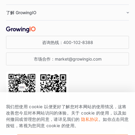
鞋服行业
客户数据平台
咨询服务
了解 GrowingIO
汽车行业
智能运营
增长干货
金融行业
获客分析
增长公开课
关于 GrowingIO
咨询热线：
400-102-8388
私有化部署
A/B 实验
增长博客
增长大会
市场合作：
market@growingio.com
渠道质量分析
产品使用文档
StartDT DAY
开发者文档
行业活动
SDK 文档
关注公众号
获取更多干货
我们想使用 cookie 以便更好了解您对本网站的使用情况，这将
场景指南
改善您今后对本网站访问的体验。关于 cookie 的使用，以及如
GrowingIO 是专注于数据智能分析与增长的品牌，核心平台为 GrowingIO
何撤回或管理您的同意，请详见我们的
隐私协议
。如你点击同意
按钮，将视为您同意 cookie 的使用。
分析云。