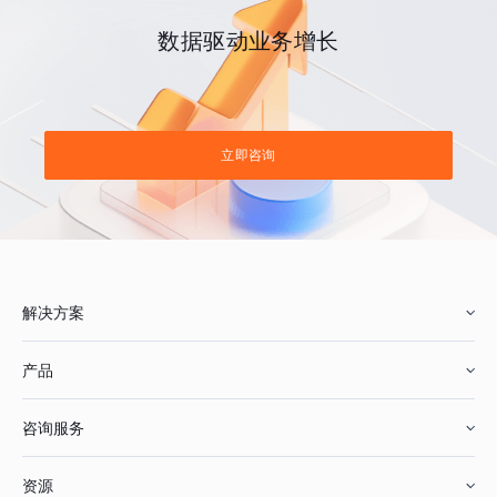
数据驱动业务增长
立即咨询
解决方案
产品
零售行业
咨询服务
美妆行业
增长分析
资源