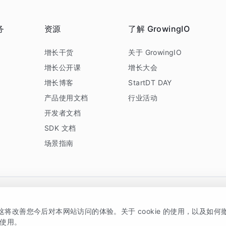
务
资源
了解 GrowingIO
务
增长干货
关于 GrowingIO
增长公开课
增长大会
增长博客
StartDT DAY
产品使用文档
行业活动
开发者文档
SDK 文档
场景指南
GrowingIO 是专注于数据智能分析与增长的品牌，核心平台为 GrowingIO 分析云
，这将改善您今后对本网站访问的体验。关于 cookie 的使用，以及如
5038330号
京公网安备 11010502037228号
的使用。