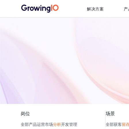
解决方案
产
岗位
场景
全部
产品
运营
市场
分析
开发
管理
全部
获客
留