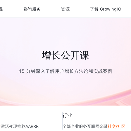
品
咨询服务
资源
了解 GrowingIO
增长公开课
45 分钟深入了解用户增长方法论和实战案例
行业
存
激活
变现
推荐
AARRR
全部
企业服务
互联网金融
社交/社区