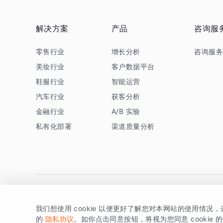
解决方案
产品
咨询服
零售行业
增长分析
咨询服
美妆行业
客户数据平台
鞋服行业
智能运营
汽车行业
获客分析
金融行业
A/B 实验
私有化部署
渠道质量分析
我们想使用 cookie 以便更好了解您对本网站的使用情况
版权所有 © 北京易数科技有限公司
SDK相关说明
京ICP备1
的
隐私协议
。如你点击同意按钮，将视为您同意 cookie 