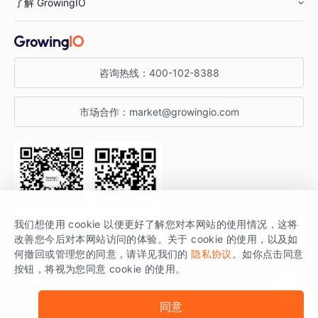
了解 GrowingIO
汽车行业
智能运营
增长干货
金融行业
获客分析
增长公开课
关于 GrowingIO
咨询热线：
400-102-8388
私有化部署
A/B 实验
增长博客
增长大会
市场合作：
market@growingio.com
渠道质量分析
产品使用文档
StartDT DAY
开发者文档
行业活动
SDK 文档
关注公众号
获取更多干货
我们想使用 cookie 以便更好了解您对本网站的使用情况，这将
场景指南
改善您今后对本网站访问的体验。关于 cookie 的使用，以及如
GrowingIO 是专注于数据智能分析与增长的品牌，核心平台为 GrowingIO
何撤回或管理您的同意，请详见我们的
隐私协议
。如你点击同意
按钮，将视为您同意 cookie 的使用。
分析云。
版权所有 © 北京易数科技有限公司
SDK相关说明
京ICP备15038330号
同意
京公网安备 11010502037228号
法律声明及隐私条款