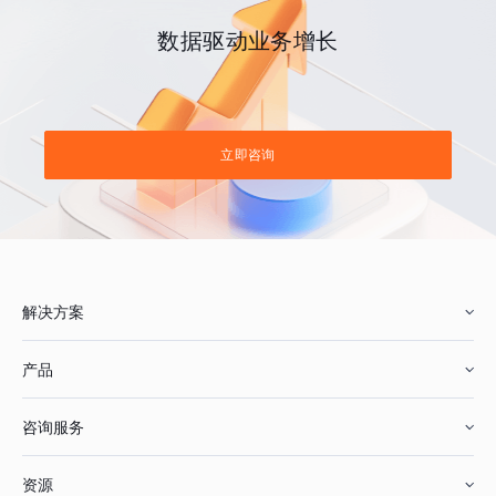
数据驱动业务增长
立即咨询
解决方案
产品
零售行业
咨询服务
美妆行业
增长分析
资源