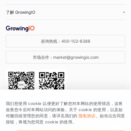
鞋服行业
客户数据平台
咨询服务
了解 GrowingIO
汽车行业
智能运营
增长干货
金融行业
获客分析
增长公开课
关于 GrowingIO
咨询热线：
400-102-8388
私有化部署
A/B 实验
增长博客
增长大会
市场合作：
market@growingio.com
渠道质量分析
产品使用文档
StartDT DAY
开发者文档
行业活动
SDK 文档
关注公众号
获取更多干货
我们想使用 cookie 以便更好了解您对本网站的使用情况，这将
场景指南
改善您今后对本网站访问的体验。关于 cookie 的使用，以及如
GrowingIO 是专注于数据智能分析与增长的品牌，核心平台为 GrowingIO
何撤回或管理您的同意，请详见我们的
隐私协议
。如你点击同意
按钮，将视为您同意 cookie 的使用。
分析云。