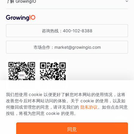
了解 GrowingIO
汽车行业
智能运营
增长干货
金融行业
获客分析
增长公开课
关于 GrowingIO
咨询热线：
400-102-8388
私有化部署
A/B 实验
增长博客
增长大会
市场合作：
market@growingio.com
渠道质量分析
产品使用文档
StartDT DAY
开发者文档
行业活动
SDK 文档
关注公众号
获取更多干货
我们想使用 cookie 以便更好了解您对本网站的使用情况，这将
场景指南
改善您今后对本网站访问的体验。关于 cookie 的使用，以及如
GrowingIO 是专注于数据智能分析与增长的品牌，核心平台为 GrowingIO
何撤回或管理您的同意，请详见我们的
隐私协议
。如你点击同意
按钮，将视为您同意 cookie 的使用。
分析云。
版权所有 © 北京易数科技有限公司
SDK相关说明
京ICP备15038330号
同意
京公网安备 11010502037228号
法律声明及隐私条款