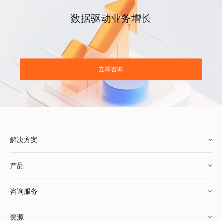
数据驱动业务增长
立即咨询
解决方案
产品
零售行业
咨询服务
美妆行业
增长分析
资源