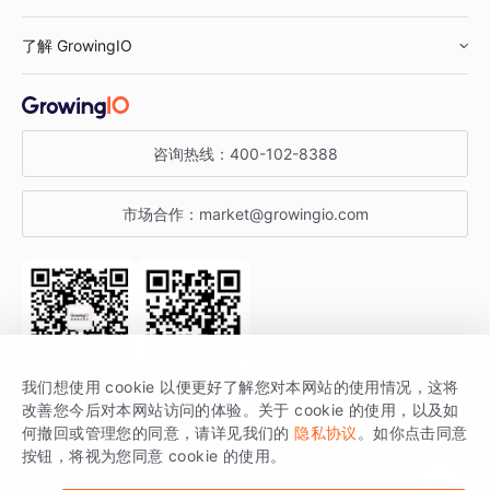
鞋服行业
客户数据平台
咨询服务
了解 GrowingIO
汽车行业
智能运营
增长干货
金融行业
获客分析
增长公开课
关于 GrowingIO
咨询热线：
400-102-8388
私有化部署
A/B 实验
增长博客
增长大会
市场合作：
market@growingio.com
渠道质量分析
产品使用文档
StartDT DAY
开发者文档
行业活动
SDK 文档
关注公众号
获取更多干货
我们想使用 cookie 以便更好了解您对本网站的使用情况，这将
场景指南
改善您今后对本网站访问的体验。关于 cookie 的使用，以及如
GrowingIO 是专注于数据智能分析与增长的品牌，核心平台为 GrowingIO
何撤回或管理您的同意，请详见我们的
隐私协议
。如你点击同意
按钮，将视为您同意 cookie 的使用。
分析云。