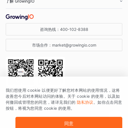
了解 GrowingIO
汽车行业
智能运营
增长干货
金融行业
获客分析
增长公开课
关于 GrowingIO
咨询热线：
400-102-8388
私有化部署
A/B 实验
增长博客
增长大会
市场合作：
market@growingio.com
渠道质量分析
产品使用文档
StartDT DAY
开发者文档
行业活动
SDK 文档
关注公众号
获取更多干货
我们想使用 cookie 以便更好了解您对本网站的使用情况，这将
场景指南
改善您今后对本网站访问的体验。关于 cookie 的使用，以及如
GrowingIO 是专注于数据智能分析与增长的品牌，核心平台为 GrowingIO
何撤回或管理您的同意，请详见我们的
隐私协议
。如你点击同意
按钮，将视为您同意 cookie 的使用。
分析云。
版权所有 © 北京易数科技有限公司
SDK相关说明
京ICP备15038330号
同意
京公网安备 11010502037228号
法律声明及隐私条款