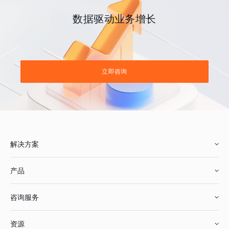
数据驱动业务增长
立即咨询
解决方案
产品
零售行业
咨询服务
美妆行业
增长分析
资源