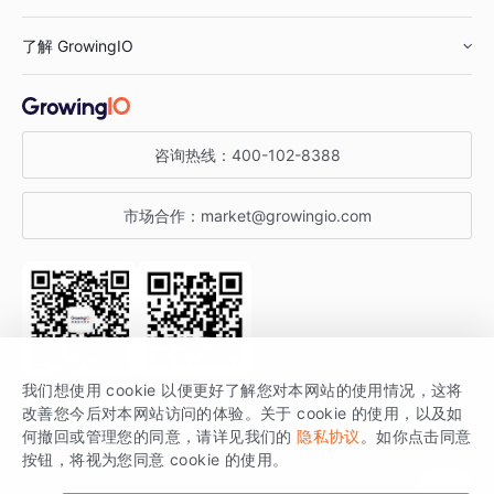
鞋服行业
客户数据平台
咨询服务
了解 GrowingIO
汽车行业
智能运营
增长干货
金融行业
获客分析
增长公开课
关于 GrowingIO
咨询热线：
400-102-8388
私有化部署
A/B 实验
增长博客
增长大会
市场合作：
market@growingio.com
渠道质量分析
产品使用文档
StartDT DAY
开发者文档
行业活动
SDK 文档
关注公众号
获取更多干货
我们想使用 cookie 以便更好了解您对本网站的使用情况，这将
场景指南
改善您今后对本网站访问的体验。关于 cookie 的使用，以及如
GrowingIO 是专注于数据智能分析与增长的品牌，核心平台为 GrowingIO
何撤回或管理您的同意，请详见我们的
隐私协议
。如你点击同意
按钮，将视为您同意 cookie 的使用。
分析云。