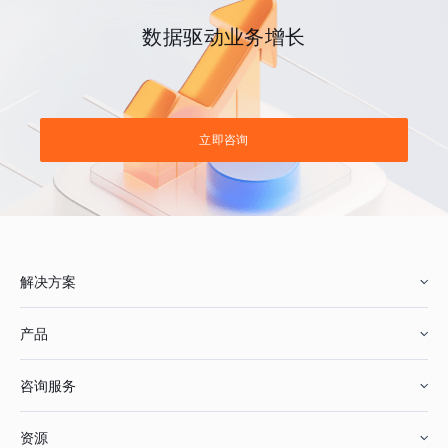
数据驱动业务增长
立即咨询
解决方案
产品
零售行业
咨询服务
美妆行业
增长分析
资源