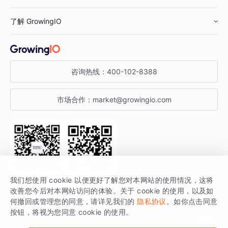
鞋服行业
客户数据平台
咨询服务
了解 GrowingIO
汽车行业
智能运营
增长干货
金融行业
获客分析
增长公开课
关于 GrowingIO
咨询热线：
400-102-8388
私有化部署
A/B 实验
增长博客
增长大会
市场合作：
market@growingio.com
渠道质量分析
产品使用文档
StartDT DAY
开发者文档
行业活动
SDK 文档
关注公众号
获取更多干货
我们想使用 cookie 以便更好了解您对本网站的使用情况，这将
场景指南
改善您今后对本网站访问的体验。关于 cookie 的使用，以及如
GrowingIO 是专注于数据智能分析与增长的品牌，核心平台为 GrowingIO
何撤回或管理您的同意，请详见我们的
隐私协议
。如你点击同意
按钮，将视为您同意 cookie 的使用。
分析云。