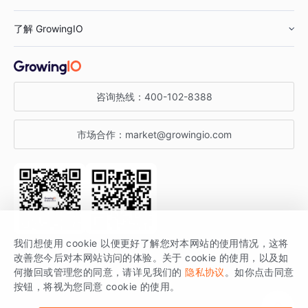
鞋服行业
客户数据平台
咨询服务
了解 GrowingIO
汽车行业
智能运营
增长干货
金融行业
获客分析
增长公开课
关于 GrowingIO
咨询热线：
400-102-8388
私有化部署
A/B 实验
增长博客
增长大会
市场合作：
market@growingio.com
渠道质量分析
产品使用文档
StartDT DAY
开发者文档
行业活动
SDK 文档
关注公众号
获取更多干货
我们想使用 cookie 以便更好了解您对本网站的使用情况，这将
场景指南
改善您今后对本网站访问的体验。关于 cookie 的使用，以及如
GrowingIO 是专注于数据智能分析与增长的品牌，核心平台为 GrowingIO
何撤回或管理您的同意，请详见我们的
隐私协议
。如你点击同意
按钮，将视为您同意 cookie 的使用。
分析云。