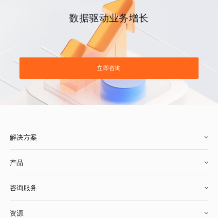
数据驱动业务增长
立即咨询
解决方案
产品
零售行业
咨询服务
美妆行业
增长分析
资源