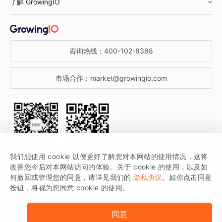
了解 GrowingIO
汽车行业
智能运营
增长干货
金融行业
获客分析
增长公开课
关于 GrowingIO
咨询热线：
400-102-8388
私有化部署
A/B 实验
增长博客
增长大会
市场合作：
market@growingio.com
渠道质量分析
产品使用文档
StartDT DAY
开发者文档
行业活动
SDK 文档
关注公众号
获取更多干货
我们想使用 cookie 以便更好了解您对本网站的使用情况，这将
场景指南
改善您今后对本网站访问的体验。关于 cookie 的使用，以及如
GrowingIO 是专注于数据智能分析与增长的品牌，核心平台为 GrowingIO
何撤回或管理您的同意，请详见我们的
隐私协议
。如你点击同意
按钮，将视为您同意 cookie 的使用。
分析云。
版权所有 © 北京易数科技有限公司
SDK相关说明
京ICP备15038330号
同意
京公网安备 11010502037228号
法律声明及隐私条款