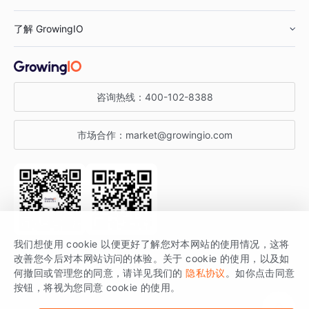
鞋服行业
客户数据平台
咨询服务
了解 GrowingIO
汽车行业
智能运营
增长干货
金融行业
获客分析
增长公开课
关于 GrowingIO
咨询热线：
400-102-8388
私有化部署
A/B 实验
增长博客
增长大会
市场合作：
market@growingio.com
渠道质量分析
产品使用文档
StartDT DAY
开发者文档
行业活动
SDK 文档
关注公众号
获取更多干货
我们想使用 cookie 以便更好了解您对本网站的使用情况，这将
场景指南
改善您今后对本网站访问的体验。关于 cookie 的使用，以及如
GrowingIO 是专注于数据智能分析与增长的品牌，核心平台为 GrowingIO
何撤回或管理您的同意，请详见我们的
隐私协议
。如你点击同意
按钮，将视为您同意 cookie 的使用。
分析云。