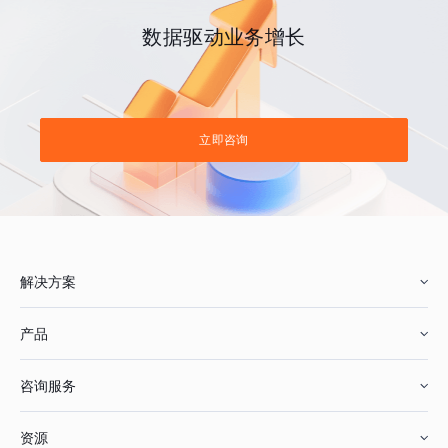
数据驱动业务增长
立即咨询
解决方案
产品
零售行业
咨询服务
美妆行业
增长分析
资源