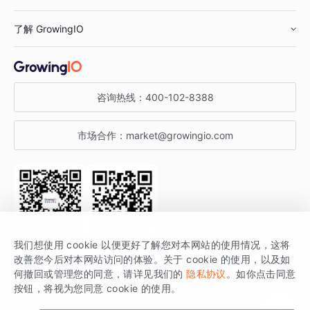
鞋服行业
客户数据平台
咨询服务
了解 GrowingIO
汽车行业
智能运营
增长干货
金融行业
获客分析
增长公开课
关于 GrowingIO
咨询热线：
400-102-8388
私有化部署
A/B 实验
增长博客
增长大会
市场合作：
market@growingio.com
渠道质量分析
产品使用文档
StartDT DAY
开发者文档
行业活动
SDK 文档
关注公众号
获取更多干货
我们想使用 cookie 以便更好了解您对本网站的使用情况，这将
场景指南
改善您今后对本网站访问的体验。关于 cookie 的使用，以及如
GrowingIO 是专注于数据智能分析与增长的品牌，核心平台为 GrowingIO
何撤回或管理您的同意，请详见我们的
隐私协议
。如你点击同意
按钮，将视为您同意 cookie 的使用。
分析云。