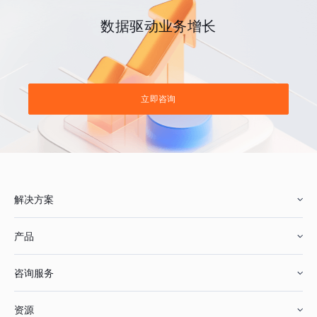
数据驱动业务增长
立即咨询
解决方案
产品
零售行业
咨询服务
美妆行业
增长分析
资源