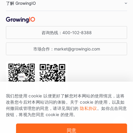
了解 GrowingIO
汽车行业
智能运营
增长干货
金融行业
获客分析
增长公开课
关于 GrowingIO
咨询热线：
400-102-8388
私有化部署
A/B 实验
增长博客
增长大会
市场合作：
market@growingio.com
渠道质量分析
产品使用文档
StartDT DAY
开发者文档
行业活动
SDK 文档
关注公众号
获取更多干货
我们想使用 cookie 以便更好了解您对本网站的使用情况，这将
场景指南
改善您今后对本网站访问的体验。关于 cookie 的使用，以及如
GrowingIO 是专注于数据智能分析与增长的品牌，核心平台为 GrowingIO
何撤回或管理您的同意，请详见我们的
隐私协议
。如你点击同意
按钮，将视为您同意 cookie 的使用。
分析云。
版权所有 © 北京易数科技有限公司
SDK相关说明
京ICP备15038330号
同意
京公网安备 11010502037228号
法律声明及隐私条款