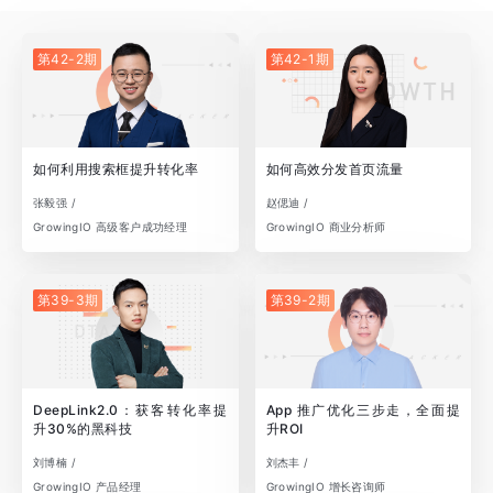
第42-2期
第42-1期
如何利用搜索框提升转化率
如何高效分发首页流量
张毅强 /
赵偲迪 /
GrowingIO 高级客户成功经理
GrowingIO 商业分析师
第39-3期
第39-2期
DeepLink2.0：获客转化率提
App 推广优化三步走，全面提
升30%的黑科技
升ROI
刘博楠 /
刘杰丰 /
GrowingIO 产品经理
GrowingIO 增长咨询师