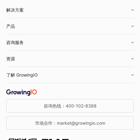
解决方案
产品
零售行业
咨询服务
美妆行业
增长分析
资源
鞋服行业
客户数据平台
咨询服务
了解 GrowingIO
汽车行业
智能运营
增长干货
金融行业
获客分析
增长公开课
关于 GrowingIO
咨询热线：
400-102-8388
私有化部署
A/B 实验
增长博客
增长大会
市场合作：
market@growingio.com
渠道质量分析
产品使用文档
StartDT DAY