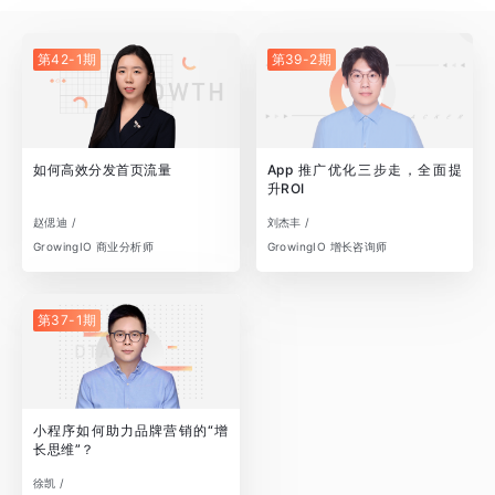
第42-1期
第39-2期
如何高效分发首页流量
App 推广优化三步走，全面提
升ROI
赵偲迪 /
刘杰丰 /
GrowingIO 商业分析师
GrowingIO 增长咨询师
第37-1期
小程序如何助力品牌营销的“增
长思维”？
徐凯 /