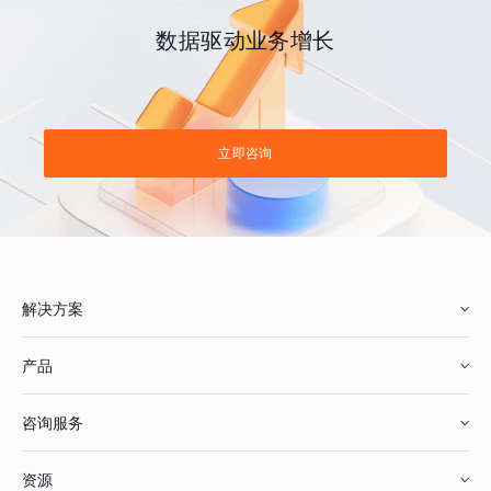
数据驱动业务增长
立即咨询
解决方案
产品
零售行业
咨询服务
美妆行业
增长分析
资源