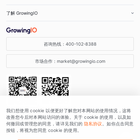
鞋服行业
客户数据平台
咨询服务
了解 GrowingIO
汽车行业
智能运营
增长干货
金融行业
获客分析
增长公开课
关于 GrowingIO
咨询热线：
400-102-8388
私有化部署
A/B 实验
增长博客
增长大会
市场合作：
market@growingio.com
渠道质量分析
产品使用文档
StartDT DAY
开发者文档
行业活动
SDK 文档
关注公众号
获取更多干货
我们想使用 cookie 以便更好了解您对本网站的使用情况，这将
场景指南
改善您今后对本网站访问的体验。关于 cookie 的使用，以及如
GrowingIO 是专注于数据智能分析与增长的品牌，核心平台为 GrowingIO
何撤回或管理您的同意，请详见我们的
隐私协议
。如你点击同意
按钮，将视为您同意 cookie 的使用。
分析云。