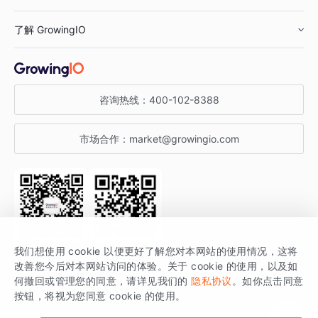
鞋服行业
客户数据平台
咨询服务
了解 GrowingIO
汽车行业
智能运营
增长干货
金融行业
获客分析
增长公开课
关于 GrowingIO
咨询热线：
400-102-8388
私有化部署
A/B 实验
增长博客
增长大会
市场合作：
market@growingio.com
渠道质量分析
产品使用文档
StartDT DAY
开发者文档
行业活动
SDK 文档
关注公众号
获取更多干货
我们想使用 cookie 以便更好了解您对本网站的使用情况，这将
场景指南
改善您今后对本网站访问的体验。关于 cookie 的使用，以及如
GrowingIO 是专注于数据智能分析与增长的品牌，核心平台为 GrowingIO
何撤回或管理您的同意，请详见我们的
隐私协议
。如你点击同意
按钮，将视为您同意 cookie 的使用。
分析云。