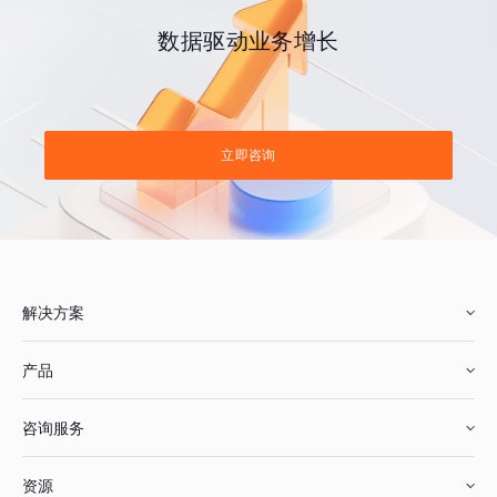
数据驱动业务增长
立即咨询
解决方案
产品
零售行业
咨询服务
美妆行业
增长分析
资源