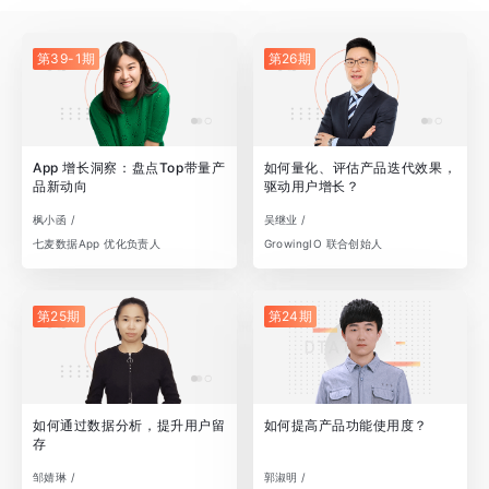
第39-1期
第26期
App 增长洞察：盘点Top带量产
如何量化、评估产品迭代效果，
品新动向
驱动用户增长？
枫小函 /
吴继业 /
七麦数据App 优化负责人
GrowingIO 联合创始人
第25期
第24期
如何通过数据分析，提升用户留
如何提高产品功能使用度？
存
邹婧琳 /
郭淑明 /