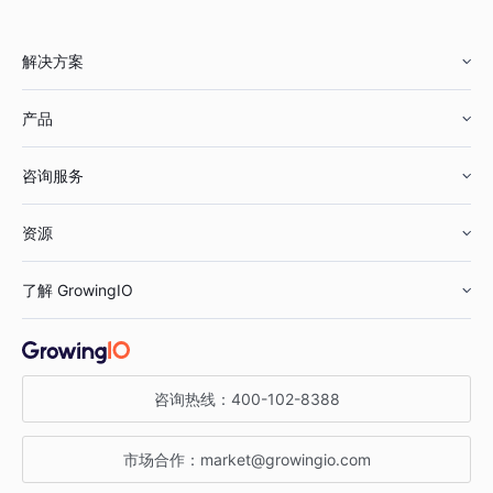
解决方案
产品
零售行业
咨询服务
美妆行业
增长分析
资源
鞋服行业
客户数据平台
咨询服务
了解 GrowingIO
汽车行业
智能运营
增长干货
金融行业
获客分析
增长公开课
关于 GrowingIO
咨询热线：
400-102-8388
私有化部署
A/B 实验
增长博客
增长大会
市场合作：
market@growingio.com
渠道质量分析
产品使用文档
StartDT DAY