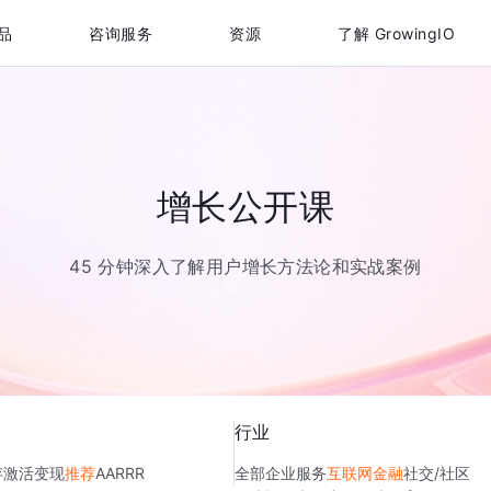
品
咨询服务
资源
了解 GrowingIO
增长公开课
45 分钟深入了解用户增长方法论和实战案例
行业
存
激活
变现
推荐
AARRR
全部
企业服务
互联网金融
社交/社区