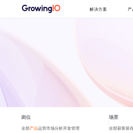
解决方案
产
岗位
场景
全部
产品
运营
市场
分析
开发
管理
全部
获客
留