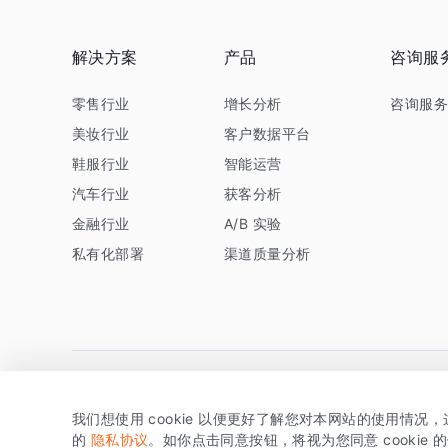
解决方案
产品
咨询服
零售行业
增长分析
咨询服
美妆行业
客户数据平台
鞋服行业
智能运营
汽车行业
获客分析
金融行业
A/B 实验
私有化部署
渠道质量分析
我们想使用 cookie 以便更好了解您对本网站的使用情况
版权所有 © 北京易数科技有限公司
SDK相关说明
京ICP备1
的
隐私协议
。如你点击同意按钮，将视为您同意 cookie 