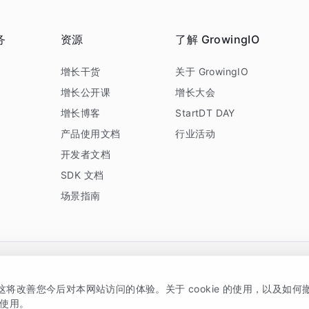
务
资源
了解 GrowingIO
务
增长干货
关于 GrowingIO
增长公开课
增长大会
增长博客
StartDT DAY
产品使用文档
行业活动
开发者文档
SDK 文档
场景指南
GrowingIO 是专注于数据智能分析与增长的品牌，核心平台为 GrowingIO 分析云
，这将改善您今后对本网站访问的体验。关于 cookie 的使用，以及如
5038330号
京公网安备 11010502037228号
的使用。