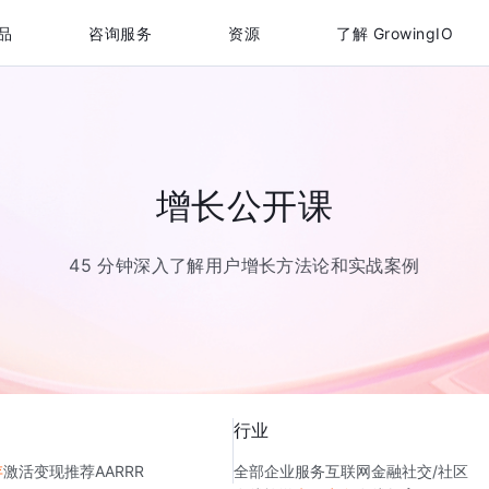
品
咨询服务
资源
了解 GrowingIO
增长公开课
45 分钟深入了解用户增长方法论和实战案例
行业
存
激活
变现
推荐
AARRR
全部
企业服务
互联网金融
社交/社区