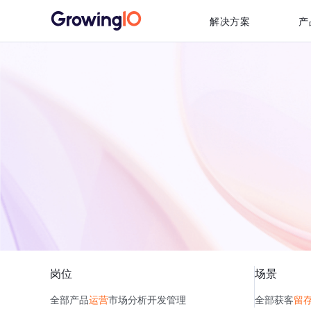
解决方案
产
岗位
场景
全部
产品
运营
市场
分析
开发
管理
全部
获客
留