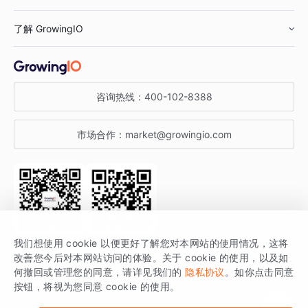
鞋服行业
客户数据平台
咨询服务
了解 GrowingIO
汽车行业
智能运营
增长干货
金融行业
获客分析
增长公开课
关于 GrowingIO
咨询热线：
400-102-8388
私有化部署
A/B 实验
增长博客
增长大会
市场合作：
market@growingio.com
渠道质量分析
产品使用文档
StartDT DAY
开发者文档
行业活动
SDK 文档
关注公众号
获取更多干货
我们想使用 cookie 以便更好了解您对本网站的使用情况，这将
场景指南
改善您今后对本网站访问的体验。关于 cookie 的使用，以及如
GrowingIO 是专注于数据智能分析与增长的品牌，核心平台为 GrowingIO
何撤回或管理您的同意，请详见我们的
隐私协议
。如你点击同意
按钮，将视为您同意 cookie 的使用。
分析云。