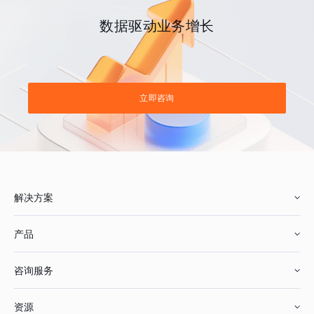
数据驱动业务增长
立即咨询
解决方案
产品
零售行业
咨询服务
美妆行业
增长分析
资源