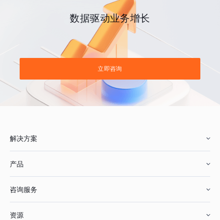
数据驱动业务增长
立即咨询
解决方案
产品
零售行业
咨询服务
美妆行业
增长分析
资源