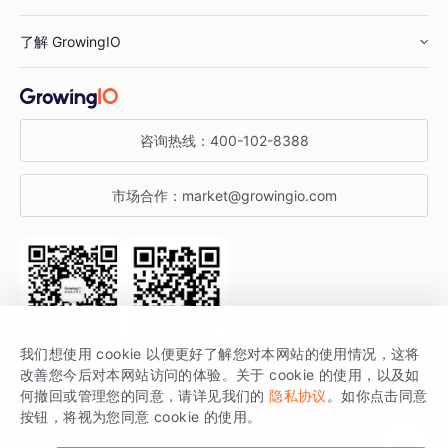
鞋服行业
客户数据平台
咨询服务
了解 GrowingIO
汽车行业
智能运营
增长干货
金融行业
获客分析
增长公开课
关于 GrowingIO
咨询热线：
400-102-8388
私有化部署
A/B 实验
增长博客
增长大会
市场合作：
market@growingio.com
渠道质量分析
产品使用文档
StartDT DAY
开发者文档
行业活动
SDK 文档
关注公众号
获取更多干货
我们想使用 cookie 以便更好了解您对本网站的使用情况，这将
场景指南
改善您今后对本网站访问的体验。关于 cookie 的使用，以及如
GrowingIO 是专注于数据智能分析与增长的品牌，核心平台为 GrowingIO
何撤回或管理您的同意，请详见我们的
隐私协议
。如你点击同意
按钮，将视为您同意 cookie 的使用。
分析云。