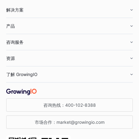
解决方案
产品
零售行业
咨询服务
美妆行业
增长分析
资源
鞋服行业
客户数据平台
咨询服务
了解 GrowingIO
汽车行业
智能运营
增长干货
金融行业
获客分析
增长公开课
关于 GrowingIO
咨询热线：
400-102-8388
私有化部署
A/B 实验
增长博客
增长大会
市场合作：
market@growingio.com
渠道质量分析
产品使用文档
StartDT DAY