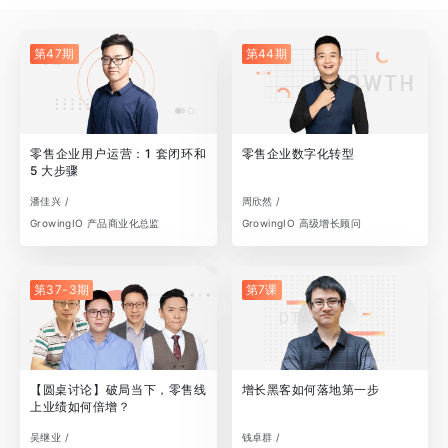
第47期
第44期
零售企业用户运营：1 套闭环和
零售企业数字化转型
5 大步骤
潘佳兴 /
周欣然 /
GrowingIO 产品商业化总监
GrowingIO 高级增长顾问
第37-3期
第7课
【圆桌讨论】破局当下，零售线
增长黑客如何落地第一步
上业绩如何倍增？
吴继业 /
钱卓群 /