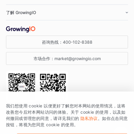
鞋服行业
客户数据平台
咨询服务
了解 GrowingIO
汽车行业
智能运营
增长干货
金融行业
获客分析
增长公开课
关于 GrowingIO
咨询热线：
400-102-8388
私有化部署
A/B 实验
增长博客
增长大会
市场合作：
market@growingio.com
渠道质量分析
产品使用文档
StartDT DAY
开发者文档
行业活动
SDK 文档
关注公众号
获取更多干货
我们想使用 cookie 以便更好了解您对本网站的使用情况，这将
场景指南
改善您今后对本网站访问的体验。关于 cookie 的使用，以及如
GrowingIO 是专注于数据智能分析与增长的品牌，核心平台为 GrowingIO
何撤回或管理您的同意，请详见我们的
隐私协议
。如你点击同意
按钮，将视为您同意 cookie 的使用。
分析云。