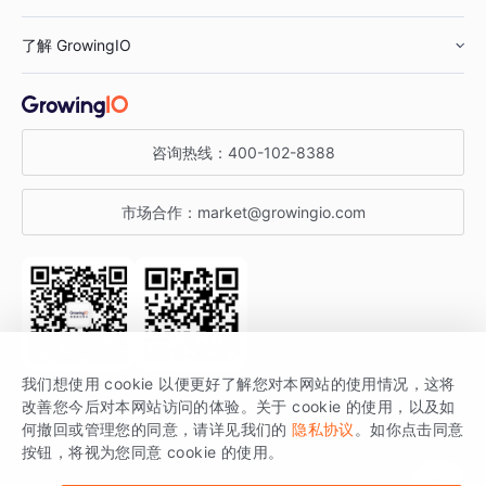
鞋服行业
客户数据平台
咨询服务
了解 GrowingIO
汽车行业
智能运营
增长干货
金融行业
获客分析
增长公开课
关于 GrowingIO
咨询热线：
400-102-8388
私有化部署
A/B 实验
增长博客
增长大会
市场合作：
market@growingio.com
渠道质量分析
产品使用文档
StartDT DAY
开发者文档
行业活动
SDK 文档
关注公众号
获取更多干货
我们想使用 cookie 以便更好了解您对本网站的使用情况，这将
场景指南
改善您今后对本网站访问的体验。关于 cookie 的使用，以及如
GrowingIO 是专注于数据智能分析与增长的品牌，核心平台为 GrowingIO
何撤回或管理您的同意，请详见我们的
隐私协议
。如你点击同意
按钮，将视为您同意 cookie 的使用。
分析云。