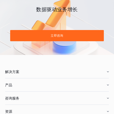
数据驱动业务增长
立即咨询
解决方案
产品
零售行业
咨询服务
美妆行业
增长分析
资源