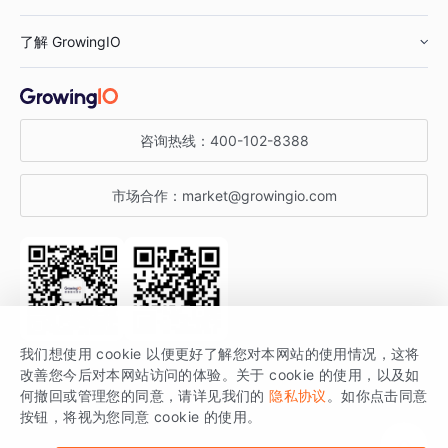
鞋服行业
客户数据平台
咨询服务
了解 GrowingIO
汽车行业
智能运营
增长干货
金融行业
获客分析
增长公开课
关于 GrowingIO
咨询热线：
400-102-8388
私有化部署
A/B 实验
增长博客
增长大会
市场合作：
market@growingio.com
渠道质量分析
产品使用文档
StartDT DAY
开发者文档
行业活动
SDK 文档
关注公众号
获取更多干货
我们想使用 cookie 以便更好了解您对本网站的使用情况，这将
场景指南
改善您今后对本网站访问的体验。关于 cookie 的使用，以及如
GrowingIO 是专注于数据智能分析与增长的品牌，核心平台为 GrowingIO
何撤回或管理您的同意，请详见我们的
隐私协议
。如你点击同意
按钮，将视为您同意 cookie 的使用。
分析云。