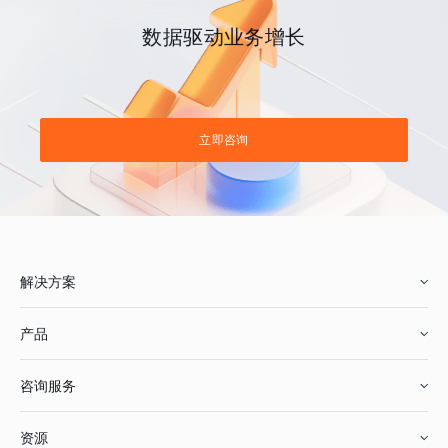
数据驱动业务增长
立即咨询
解决方案
产品
零售行业
咨询服务
美妆行业
增长分析
资源