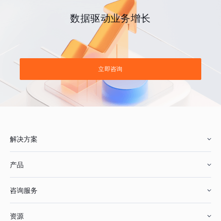
数据驱动业务增长
立即咨询
解决方案
产品
零售行业
咨询服务
美妆行业
增长分析
资源