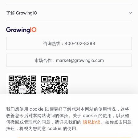
鞋服行业
客户数据平台
咨询服务
了解 GrowingIO
汽车行业
智能运营
增长干货
金融行业
获客分析
增长公开课
关于 GrowingIO
咨询热线：
400-102-8388
私有化部署
A/B 实验
增长博客
增长大会
市场合作：
market@growingio.com
渠道质量分析
产品使用文档
StartDT DAY
开发者文档
行业活动
SDK 文档
关注公众号
获取更多干货
我们想使用 cookie 以便更好了解您对本网站的使用情况，这将
场景指南
改善您今后对本网站访问的体验。关于 cookie 的使用，以及如
GrowingIO 是专注于数据智能分析与增长的品牌，核心平台为 GrowingIO
何撤回或管理您的同意，请详见我们的
隐私协议
。如你点击同意
按钮，将视为您同意 cookie 的使用。
分析云。