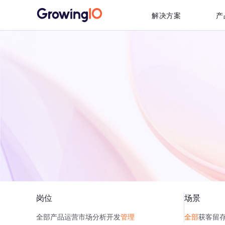
解决方案
产
岗位
场景
全部
产品
运营
市场
分析
开发
管理
全部
获客
留