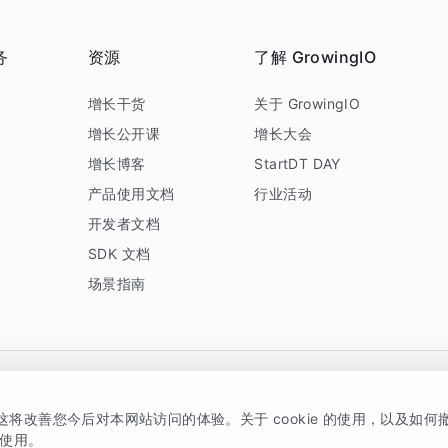
务
资源
了解 GrowingIO
务
增长干货
关于 GrowingIO
增长公开课
增长大会
增长博客
StartDT DAY
产品使用文档
行业活动
开发者文档
SDK 文档
场景指南
GrowingIO 是专注于数据智能分析与增长的品牌，核心平台为 GrowingIO 分析云
，这将改善您今后对本网站访问的体验。关于 cookie 的使用，以及如
5038330号
京公网安备 11010502037228号
的使用。