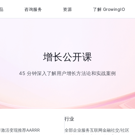
品
咨询服务
资源
了解 GrowingIO
增长公开课
45 分钟深入了解用户增长方法论和实战案例
行业
存
激活
变现
推荐
AARRR
全部
企业服务
互联网金融
社交/社区