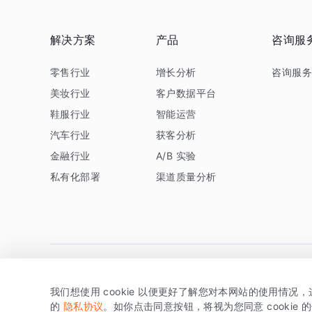
解决方案
产品
咨询服
零售行业
增长分析
咨询服
美妆行业
客户数据平台
鞋服行业
智能运营
汽车行业
获客分析
金融行业
A/B 实验
私有化部署
渠道质量分析
我们想使用 cookie 以便更好了解您对本网站的使用情况
版权所有 © 北京易数科技有限公司
SDK相关说明
京ICP备1
的
隐私协议
。如你点击同意按钮，将视为您同意 cookie 