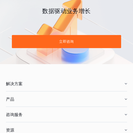
数据驱动业务增长
立即咨询
解决方案
产品
零售行业
咨询服务
美妆行业
增长分析
资源