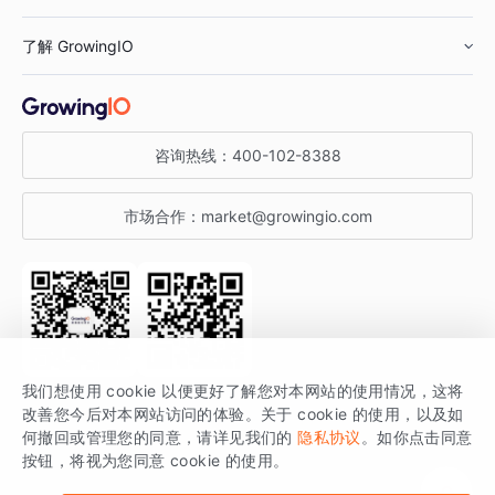
鞋服行业
客户数据平台
咨询服务
了解 GrowingIO
汽车行业
智能运营
增长干货
金融行业
获客分析
增长公开课
关于 GrowingIO
咨询热线：
400-102-8388
私有化部署
A/B 实验
增长博客
增长大会
市场合作：
market@growingio.com
渠道质量分析
产品使用文档
StartDT DAY
开发者文档
行业活动
SDK 文档
关注公众号
获取更多干货
我们想使用 cookie 以便更好了解您对本网站的使用情况，这将
场景指南
改善您今后对本网站访问的体验。关于 cookie 的使用，以及如
GrowingIO 是专注于数据智能分析与增长的品牌，核心平台为 GrowingIO
何撤回或管理您的同意，请详见我们的
隐私协议
。如你点击同意
按钮，将视为您同意 cookie 的使用。
分析云。