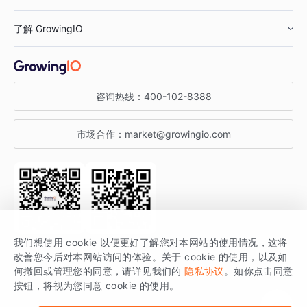
鞋服行业
客户数据平台
咨询服务
了解 GrowingIO
汽车行业
智能运营
增长干货
金融行业
获客分析
增长公开课
关于 GrowingIO
咨询热线：
400-102-8388
私有化部署
A/B 实验
增长博客
增长大会
市场合作：
market@growingio.com
渠道质量分析
产品使用文档
StartDT DAY
开发者文档
行业活动
SDK 文档
关注公众号
获取更多干货
我们想使用 cookie 以便更好了解您对本网站的使用情况，这将
场景指南
改善您今后对本网站访问的体验。关于 cookie 的使用，以及如
GrowingIO 是专注于数据智能分析与增长的品牌，核心平台为 GrowingIO
何撤回或管理您的同意，请详见我们的
隐私协议
。如你点击同意
按钮，将视为您同意 cookie 的使用。
分析云。