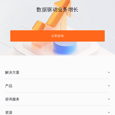
数据驱动业务增长
立即咨询
解决方案
产品
零售行业
咨询服务
美妆行业
增长分析
资源