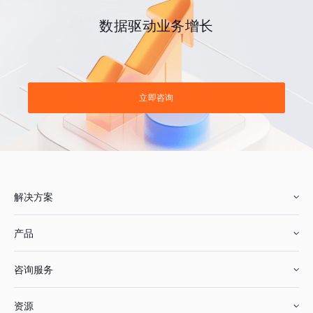
数据驱动业务增长
立即咨询
解决方案
产品
零售行业
咨询服务
美妆行业
增长分析
资源