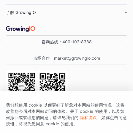
鞋服行业
客户数据平台
咨询服务
了解 GrowingIO
汽车行业
智能运营
增长干货
金融行业
获客分析
增长公开课
关于 GrowingIO
咨询热线：
400-102-8388
私有化部署
A/B 实验
增长博客
增长大会
市场合作：
market@growingio.com
渠道质量分析
产品使用文档
StartDT DAY
开发者文档
行业活动
SDK 文档
关注公众号
获取更多干货
我们想使用 cookie 以便更好了解您对本网站的使用情况，这将
场景指南
改善您今后对本网站访问的体验。关于 cookie 的使用，以及如
GrowingIO 是专注于数据智能分析与增长的品牌，核心平台为 GrowingIO
何撤回或管理您的同意，请详见我们的
隐私协议
。如你点击同意
按钮，将视为您同意 cookie 的使用。
分析云。