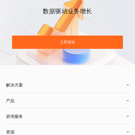
数据驱动业务增长
立即咨询
解决方案
产品
零售行业
咨询服务
美妆行业
增长分析
资源