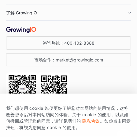
鞋服行业
客户数据平台
咨询服务
了解 GrowingIO
汽车行业
智能运营
增长干货
金融行业
获客分析
增长公开课
关于 GrowingIO
咨询热线：
400-102-8388
私有化部署
A/B 实验
增长博客
增长大会
市场合作：
market@growingio.com
渠道质量分析
产品使用文档
StartDT DAY
开发者文档
行业活动
SDK 文档
关注公众号
获取更多干货
我们想使用 cookie 以便更好了解您对本网站的使用情况，这将
场景指南
改善您今后对本网站访问的体验。关于 cookie 的使用，以及如
GrowingIO 是专注于数据智能分析与增长的品牌，核心平台为 GrowingIO
何撤回或管理您的同意，请详见我们的
隐私协议
。如你点击同意
按钮，将视为您同意 cookie 的使用。
分析云。