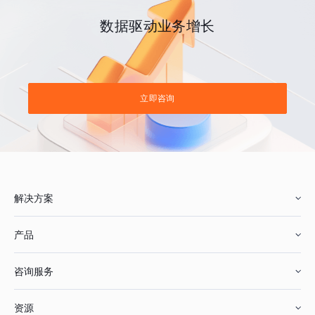
数据驱动业务增长
立即咨询
解决方案
产品
零售行业
咨询服务
美妆行业
增长分析
资源