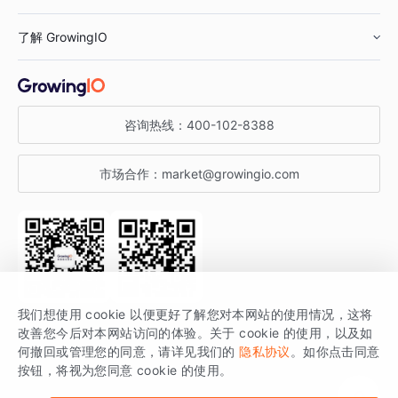
鞋服行业
客户数据平台
咨询服务
了解 GrowingIO
汽车行业
智能运营
增长干货
金融行业
获客分析
增长公开课
关于 GrowingIO
咨询热线：
400-102-8388
私有化部署
A/B 实验
增长博客
增长大会
市场合作：
market@growingio.com
渠道质量分析
产品使用文档
StartDT DAY
开发者文档
行业活动
SDK 文档
关注公众号
获取更多干货
我们想使用 cookie 以便更好了解您对本网站的使用情况，这将
场景指南
改善您今后对本网站访问的体验。关于 cookie 的使用，以及如
GrowingIO 是专注于数据智能分析与增长的品牌，核心平台为 GrowingIO
何撤回或管理您的同意，请详见我们的
隐私协议
。如你点击同意
按钮，将视为您同意 cookie 的使用。
分析云。