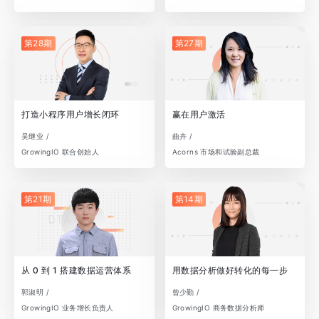
第28期
第27期
打造小程序用户增长闭环
赢在用户激活
吴继业 /
曲卉 /
GrowingIO 联合创始人
Acorns 市场和试验副总裁
第21期
第14期
从 0 到 1 搭建数据运营体系
用数据分析做好转化的每一步
郭淑明 /
曾少勤 /
GrowingIO 业务增长负责人
GrowingIO 商务数据分析师