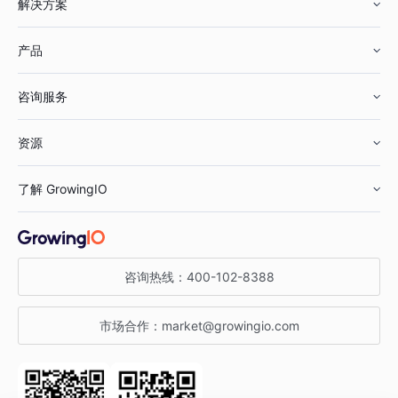
解决方案
产品
零售行业
咨询服务
美妆行业
增长分析
资源
鞋服行业
客户数据平台
咨询服务
了解 GrowingIO
汽车行业
智能运营
增长干货
金融行业
获客分析
增长公开课
关于 GrowingIO
咨询热线：
400-102-8388
私有化部署
A/B 实验
增长博客
增长大会
市场合作：
market@growingio.com
渠道质量分析
产品使用文档
StartDT DAY
开发者文档
行业活动