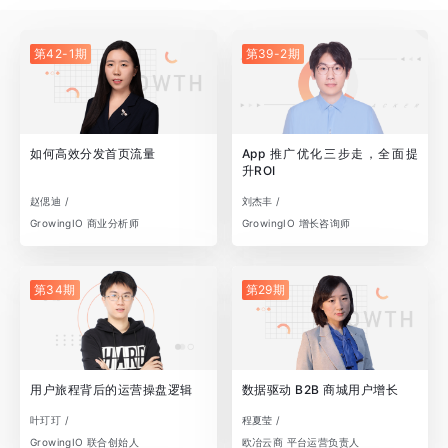
第42-1期
第39-2期
如何高效分发首页流量
App 推广优化三步走，全面提
升ROI
赵偲迪 /
刘杰丰 /
GrowingIO 商业分析师
GrowingIO 增长咨询师
第34期
第29期
用户旅程背后的运营操盘逻辑
数据驱动 B2B 商城用户增长
叶玎玎 /
程夏莹 /
GrowingIO 联合创始人
欧冶云商 平台运营负责人