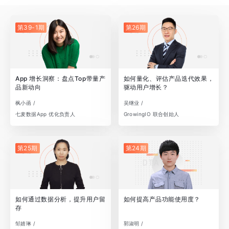
第39-1期
第26期
App 增长洞察：盘点Top带量产
如何量化、评估产品迭代效果，
品新动向
驱动用户增长？
枫小函 /
吴继业 /
七麦数据App 优化负责人
GrowingIO 联合创始人
第25期
第24期
如何通过数据分析，提升用户留
如何提高产品功能使用度？
存
邹婧琳 /
郭淑明 /