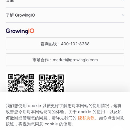
鞋服行业
客户数据平台
咨询服务
了解 GrowingIO
汽车行业
智能运营
增长干货
金融行业
获客分析
增长公开课
关于 GrowingIO
咨询热线：
400-102-8388
私有化部署
A/B 实验
增长博客
增长大会
市场合作：
market@growingio.com
渠道质量分析
产品使用文档
StartDT DAY
开发者文档
行业活动
SDK 文档
关注公众号
获取更多干货
我们想使用 cookie 以便更好了解您对本网站的使用情况，这将
场景指南
改善您今后对本网站访问的体验。关于 cookie 的使用，以及如
GrowingIO 是专注于数据智能分析与增长的品牌，核心平台为 GrowingIO
何撤回或管理您的同意，请详见我们的
隐私协议
。如你点击同意
按钮，将视为您同意 cookie 的使用。
分析云。