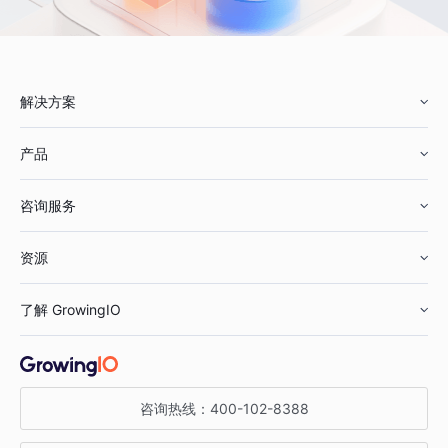
解决方案
产品
零售行业
咨询服务
美妆行业
增长分析
资源
鞋服行业
客户数据平台
咨询服务
了解 GrowingIO
汽车行业
智能运营
增长干货
金融行业
获客分析
增长公开课
关于 GrowingIO
咨询热线：
400-102-8388
私有化部署
A/B 实验
增长博客
增长大会