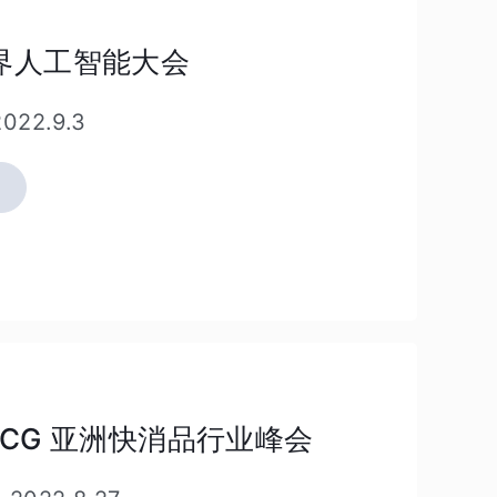
活
扫
动
世界人工智能大会
描
详
二
2022.9.3
情
维
码
了
解
更
多
活
扫
动
FMCG 亚洲快消品行业峰会
描
详
二