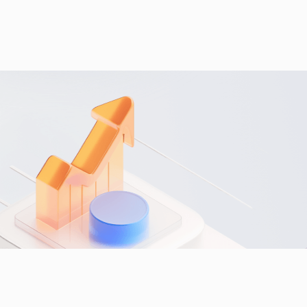
活
动
详
情