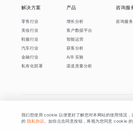
解决方案
产品
咨询服
零售行业
增长分析
咨询服
美妆行业
客户数据平台
鞋服行业
智能运营
汽车行业
获客分析
金融行业
A/B 实验
私有化部署
渠道质量分析
我们想使用 cookie 以便更好了解您对本网站的使用情况
版权所有 © 北京易数科技有限公司
SDK相关说明
京ICP备1
的
隐私协议
。如你点击同意按钮，将视为您同意 cookie 