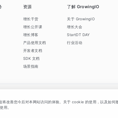
务
资源
了解 GrowingIO
务
增长干货
关于 GrowingIO
增长公开课
增长大会
增长博客
StartDT DAY
产品使用文档
行业活动
开发者文档
SDK 文档
场景指南
GrowingIO 是专注于数据智能分析与增长的品牌，核心平台为 GrowingIO 分析云
，这将改善您今后对本网站访问的体验。关于 cookie 的使用，以及如
5038330号
京公网安备 11010502037228号
的使用。