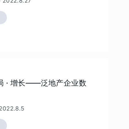
-
2022.8.27
情
维
码
了
解
更
多
活
扫
动
破局 · 增长——泛地产企业数
描
详
二
情
维
2022.8.5
码
了