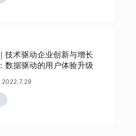
解
更
多
活
扫
动
｜技术驱动企业创新与增长
描
详
ar：数据驱动的用户体验升级
二
情
维
-
2022.7.29
码
了
解
更
多