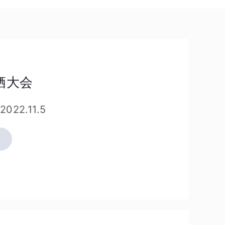
扫
云栖大会
描
二
2022.11.5
维
码
了
解
更
多