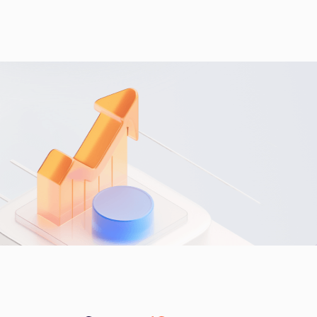
活
动
详
情