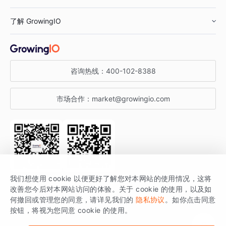
鞋服行业
客户数据平台
咨询服务
了解 GrowingIO
汽车行业
智能运营
增长干货
金融行业
获客分析
增长公开课
关于 GrowingIO
咨询热线：
400-102-8388
私有化部署
A/B 实验
增长博客
增长大会
市场合作：
market@growingio.com
渠道质量分析
产品使用文档
StartDT DAY
开发者文档
行业活动
SDK 文档
关注公众号
获取更多干货
我们想使用 cookie 以便更好了解您对本网站的使用情况，这将
场景指南
改善您今后对本网站访问的体验。关于 cookie 的使用，以及如
GrowingIO 是专注于数据智能分析与增长的品牌，核心平台为 GrowingIO
何撤回或管理您的同意，请详见我们的
隐私协议
。如你点击同意
按钮，将视为您同意 cookie 的使用。
分析云。