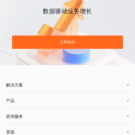
数据驱动业务增长
立即咨询
解决方案
产品
零售行业
咨询服务
美妆行业
增长分析
资源