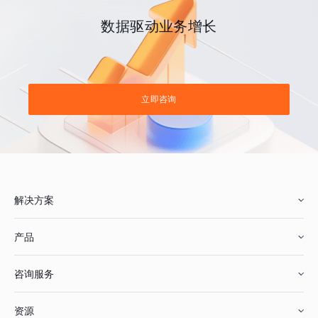
数据驱动业务增长
立即咨询
解决方案
产品
零售行业
咨询服务
美妆行业
增长分析
资源