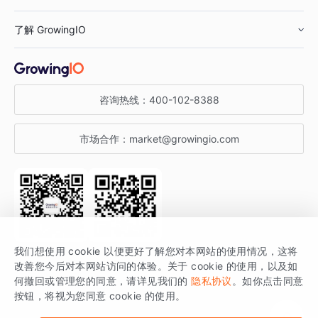
鞋服行业
客户数据平台
咨询服务
了解 GrowingIO
汽车行业
智能运营
增长干货
金融行业
获客分析
增长公开课
关于 GrowingIO
咨询热线：
400-102-8388
私有化部署
A/B 实验
增长博客
增长大会
市场合作：
market@growingio.com
渠道质量分析
产品使用文档
StartDT DAY
开发者文档
行业活动
SDK 文档
关注公众号
获取更多干货
我们想使用 cookie 以便更好了解您对本网站的使用情况，这将
场景指南
改善您今后对本网站访问的体验。关于 cookie 的使用，以及如
GrowingIO 是专注于数据智能分析与增长的品牌，核心平台为 GrowingIO
何撤回或管理您的同意，请详见我们的
隐私协议
。如你点击同意
按钮，将视为您同意 cookie 的使用。
分析云。