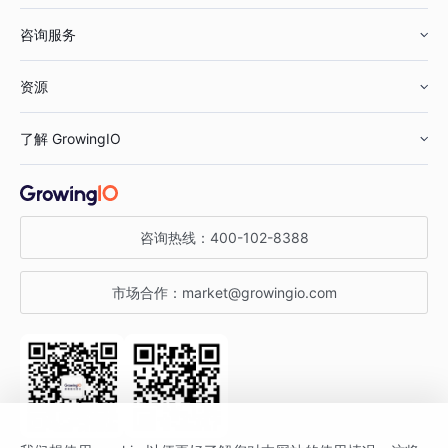
咨询服务
美妆行业
增长分析
资源
鞋服行业
客户数据平台
咨询服务
了解 GrowingIO
汽车行业
智能运营
增长干货
金融行业
获客分析
增长公开课
关于 GrowingIO
咨询热线：
400-102-8388
私有化部署
A/B 实验
增长博客
增长大会
市场合作：
market@growingio.com
渠道质量分析
产品使用文档
StartDT DAY
开发者文档
行业活动
SDK 文档