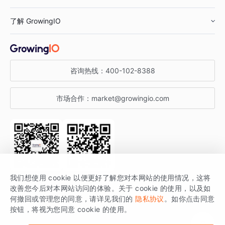
鞋服行业
客户数据平台
咨询服务
了解 GrowingIO
汽车行业
智能运营
增长干货
金融行业
获客分析
增长公开课
关于 GrowingIO
咨询热线：
400-102-8388
私有化部署
A/B 实验
增长博客
增长大会
市场合作：
market@growingio.com
渠道质量分析
产品使用文档
StartDT DAY
开发者文档
行业活动
SDK 文档
关注公众号
获取更多干货
我们想使用 cookie 以便更好了解您对本网站的使用情况，这将
场景指南
改善您今后对本网站访问的体验。关于 cookie 的使用，以及如
GrowingIO 是专注于数据智能分析与增长的品牌，核心平台为 GrowingIO
何撤回或管理您的同意，请详见我们的
隐私协议
。如你点击同意
按钮，将视为您同意 cookie 的使用。
分析云。