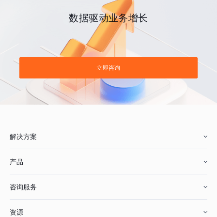
数据驱动业务增长
立即咨询
解决方案
产品
零售行业
咨询服务
美妆行业
增长分析
资源